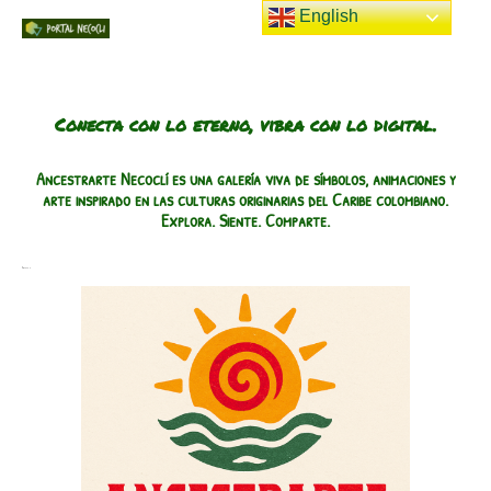
Ir
English
al
Portal
contenido
Conecta con lo eterno, vibra con lo digital.
Necocli
Ancestrarte Necoclí es una galería viva de símbolos, animaciones y
arte inspirado en las culturas originarias del Caribe colombiano.
Explora. Siente. Comparte.
Encuentra lo mejor de Necocli
Inicio
Ancestrarte