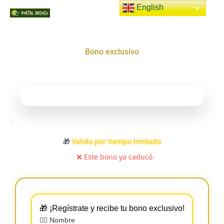
Ir
English
al
Portal
contenido
Bono exclusivo
Necocli
Encuentra lo mejor de Necocli
Inicio
¡ELIJE, IMPRIME Y DISFRUTA!
🎁
Valido por tiempo limitado
❌ Este bono ya caducó
🎁 ¡Regístrate y recibe tu bono exclusivo!
🧍‍♂️ Nombre