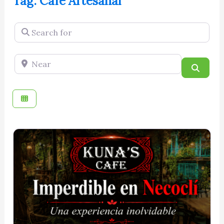
Tag: Café Artesanal
Search for
Near
Searc