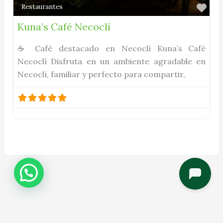
Fav
Restaurantes
Kuna’s Café Necoclí
☕ Café destacado en Necoclí Kuna’s Café
Necoclí Disfruta en un ambiente agradable en
Necoclí, familiar y perfecto para compartir,