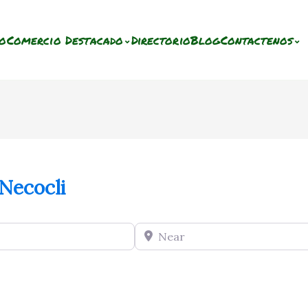
io
Comercio Destacado
Directorio
Blog
Contactenos
⌄
⌄
Necocli
Near