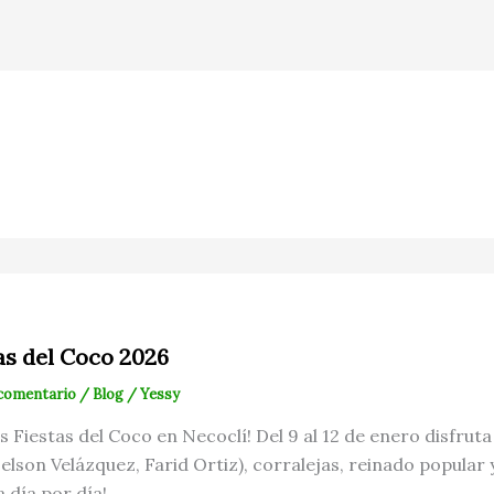
as del Coco 2026
 comentario
/
Blog
/
Yessy
las Fiestas del Coco en Necoclí! Del 9 al 12 de enero disfru
Nelson Velázquez, Farid Ortiz), corralejas, reinado popular 
 día por día!