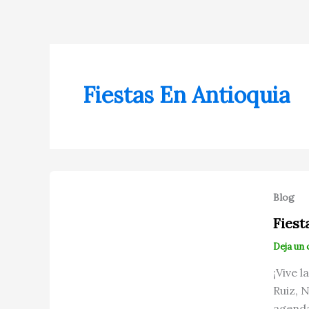
Ir
al
contenido
Fiestas En Antioquia
Blog
Fiest
Deja un
¡Vive 
Ruiz, 
agenda