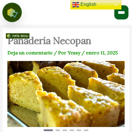
Ir
English
al
contenido
Panadería Necopan
Portal
⌄
Deja un comentario
/ Por
Yessy
/
enero 11, 2025
Necocli
Encuentra lo mejor de Necocli
Previous
Next
⌄
Inicio
Places
Panadería Necopan