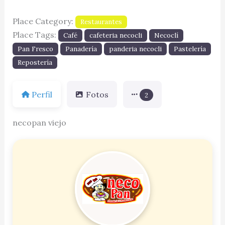
Place Category:
Restaurantes
Place Tags:
Café
cafeteria necocli
Necoclí
Pan Fresco
Panadería
panderia necocli
Pastelería
Repostería
Perfil
Fotos
2
necopan viejo