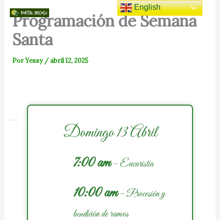
Ir
English
Programación de Semana
al
Portal
contenido
Santa
Por
Yessy
/
abril 12, 2025
Necocli
Encuentra lo mejor de Necocli
Inicio
Blog
Programación de Semana Santa
Domingo 13 Abril
7:00 am
– Eucaristía
10:00 am
– Procesión y
bendición de ramos