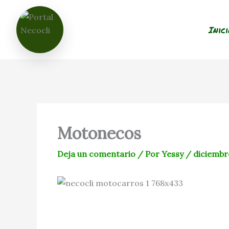
Ir
al
Inic
contenido
Motonecos
Deja un comentario
/ Por
Yessy
/
diciembr